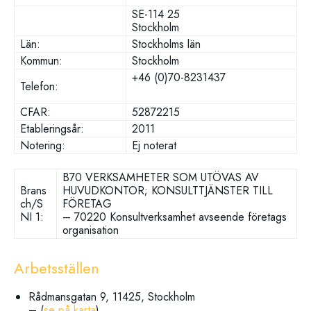
SE-114 25
Stockholm
Län:
Stockholms län
Kommun:
Stockholm
+46 (0)70-8231437
Telefon:
CFAR:
52872215
Etableringsår:
2011
Notering:
Ej noterat
B70 VERKSAMHETER SOM UTÖVAS AV
Brans
HUVUDKONTOR; KONSULTTJÄNSTER TILL
ch/S
FÖRETAG
NI 1:
– 70220 Konsultverksamhet avseende företags
organisation
Arbetsställen
Rådmansgatan 9, 11425, Stockholm
– (
se på karta
)