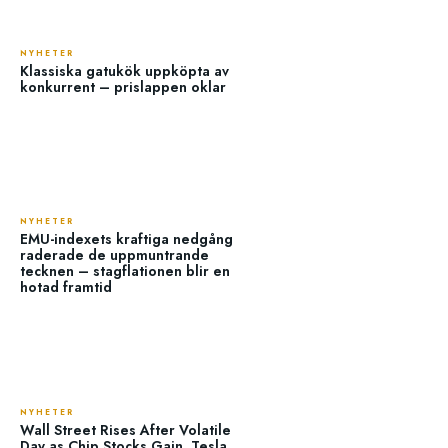
NYHETER
Klassiska gatukök uppköpta av
konkurrent – prislappen oklar
NYHETER
EMU-indexets kraftiga nedgång
raderade de uppmuntrande
tecknen – stagflationen blir en
hotad framtid
NYHETER
Wall Street Rises After Volatile
Day as Chip Stocks Gain, Tesla